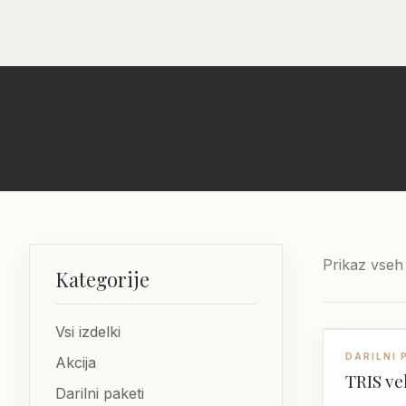
+386 40 438 799
info@tartuf.com
Prikaz vseh
Kategorije
Vsi izdelki
DARILO
DARILNI 
Akcija
TRIS ve
Darilni paketi