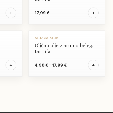
+
+
17,99
€
OLJČNO OLJE
Oljčno olje z aromo belega
tartufa
Cenovni
+
+
4,90
€
–
17,99
€
razpon:
od
4,90 €
do
17,99 €