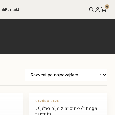
0
fih
Kontakt
Open
My
Cart
search
account
OLJČNO OLJE
Oljčno olje z aromo črnega
tartufa