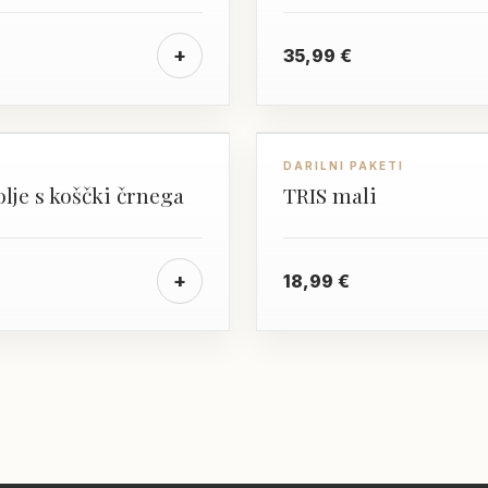
+
35,99
€
DARILO
DARILNI PAKETI
olje s koščki črnega
TRIS mali
+
18,99
€