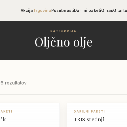
Akcija
Trgovina
Posebnosti
Darilni paketi
O nas
O tartu
KATEGORIJA
Oljčno olje
Razvrščeno
 6 rezultatov
po
datumu
DARILO
PAKETI
DARILNI PAKETI
lik
TRIS srednji